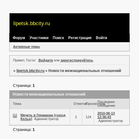
lipetsk.bbcity.ru
Форум
Участники
Поиск
Регистрация
Войти
Активные темы
Привет, Гость!
Войдите
или
зарегистрируйтесь
.
»
lipetsk.bbcity.ru
»
Новости межнациональных отношений
Страница:
1
Новости межнациональных отношений
Последнее
Тема
Ответов
Просмотров
сообщение
2010-06-13
Мечеть в Германии (город
2
124
12:36:43
Кельн)
Администратор
Администратор
Страница:
1