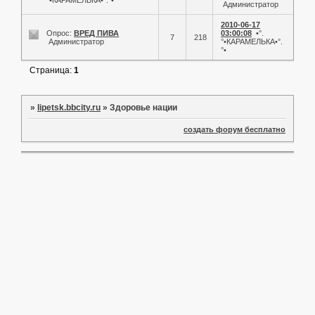
°•КАРАМЕЛЬКА•°.°•
Администратор
2010-06-17
Опрос:
ВРЕД ПИВА
03:00:08
•°.
7
218
Администратор
°•КАРАМЕЛЬКА•°.
°•
Страница:
1
»
lipetsk.bbcity.ru
»
Здоровье нации
создать форум бесплатно