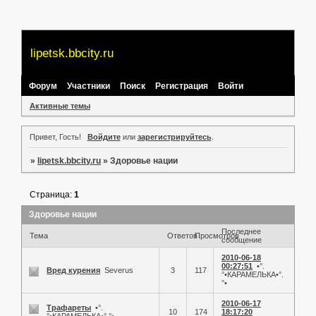
lipetsk.bbcity.ru
Форум
Участники
Поиск
Регистрация
Войти
Активные темы
Привет, Гость!
Войдите
или
зарегистрируйтесь
.
»
lipetsk.bbcity.ru
»
Здоровье нации
Страница:
1
Здоровье нации
Последнее
Тема
Ответов
Просмотров
сообщение
2010-06-18
00:27:51
•°.
Вред курения
Severus
3
117
°•КАРАМЕЛЬКА•°.
°•
2010-06-17
Трафареты
•°.
10
174
18:17:20