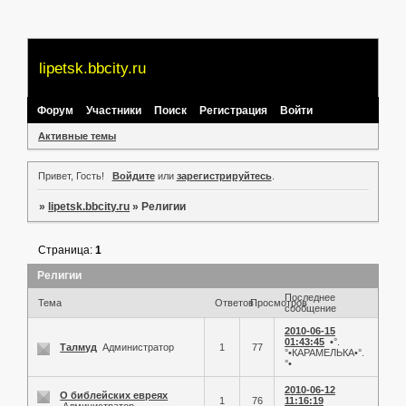
lipetsk.bbcity.ru
Форум
Участники
Поиск
Регистрация
Войти
Активные темы
Привет, Гость!
Войдите
или
зарегистрируйтесь
.
»
lipetsk.bbcity.ru
»
Религии
Страница:
1
Религии
Последнее
Тема
Ответов
Просмотров
сообщение
2010-06-15
01:43:45
•°.
Талмуд
Администратор
1
77
°•КАРАМЕЛЬКА•°.
°•
2010-06-12
О библейских евреях
1
76
11:16:19