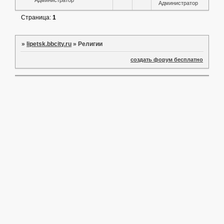
Администратор
Администратор
Страница:
1
»
lipetsk.bbcity.ru
»
Религии
создать форум бесплатно