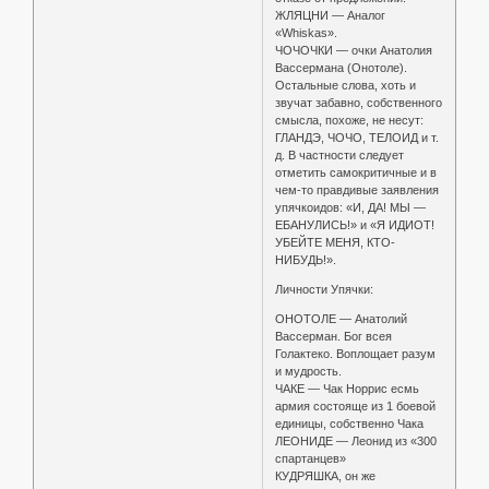
ЖЛЯЦНИ — Аналог
«Whiskas».
ЧОЧОЧКИ — очки Анатолия
Вассермана (Онотоле).
Остальные слова, хоть и
звучат забавно, собственного
смысла, похоже, не несут:
ГЛАНДЭ, ЧОЧО, ТЕЛОИД и т.
д. В частности следует
отметить самокритичные и в
чем-то правдивые заявления
упячкоидов: «И, ДА! МЫ —
ЕБАНУЛИСЬ!» и «Я ИДИОТ!
УБЕЙТЕ МЕНЯ, КТО-
НИБУДЬ!».
Личности Упячки:
ОНОТОЛЕ — Анатолий
Вассерман. Бог всея
Голактеко. Воплощает разум
и мудрость.
ЧАКЕ — Чак Норрис есмь
армия состояще из 1 боевой
единицы, собственно Чака
ЛЕОНИДЕ — Леонид из «300
спартанцев»
КУДРЯШКА, он же