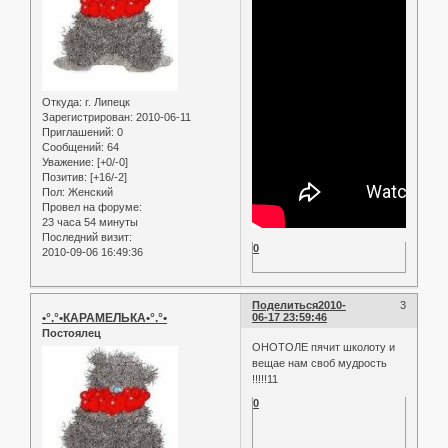
Откуда:
г. Липецк
Зарегистрирован
: 2010-06-11
Приглашений:
0
Сообщений:
64
Уважение:
[+0/-0]
Позитив:
[+16/-2]
Пол:
Женский
Провел на форуме:
23 часа 54 минуты
Последний визит:
0
2010-09-06 16:49:36
Поделиться
2010-
3
•°.°•КАРАМЕЛЬКА•°.°•
06-17 23:59:46
Постоялец
ОНОТОЛЕ пячит школоту и
вещае нам своб мудрость
!!!!!11
0