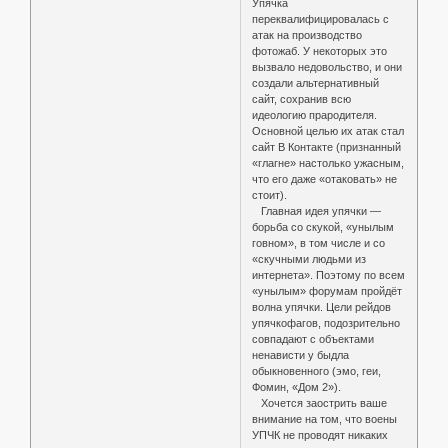
Упячка
переквалифицировалась с
атак на производство
фотожаб. У некоторых это
вызвало недовольство, и они
создали альтернативный
сайт, сохранив всю
идеологию прародителя.
Основной целью их атак стал
сайт В Контакте (признанный
«глагне» настолько ужасным,
что его даже «отаковать» не
стоит).
Главная идея упячки —
борьба со скукой, «унылым
говном», в том числе и со
«скучными людьми из
интернета». Поэтому по всем
«унылым» форумам пройдёт
волна упячки. Цели рейдов
упячкофагов, подозрительно
совпадают с объектами
ненависти у быдла
обыкновенного (эмо, геи,
Фомин, «Дом 2»).
Хочется заострить ваше
внимание на том, что воены
УПЧК не проводят никаких