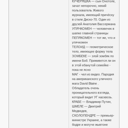
КУЧЕРЯШКА — сын Онотоле,
зачат непорочно, некий
пользователь Живого
журнала, имеющий причёску
в стиле Диско-70. Один из
друзей Анатолия Вассермана
УПЯЧКОМЕН — человечек в
шапке главной страницы
ПЕПЯКОМЕН — тот же, что и
упячкомен
ТЕЛОИД — геометрическое
тело, имеющее форму тела
ЗОМБЕКЕ — злой зомбяк по
имени Боб. Приживется ли он
в этой ебанутой семейке -
пока не ясно
МАГ - чел из видео. Пародия
на американского уличного
мага David Blaine .
Обладатель очень
проницательного взгляда,
который видит УГ насквозь.
КРАБЕ — Владимир Путин,
ШМЕЛЕ — Дмитрий
Медведев,
СКОЛОПЕНДРЕ — премьер-
министре Украине, а также
бодре и могуче жывтоне