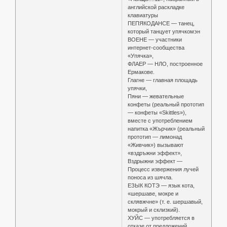
английской раскладке
клавиатуры
ПЕПЯКОДАНСЕ — танец,
который танцует упячкомэн
ВОЕНЕ — участники
интернет-сообщества
«Упячка»,
ФЛАЕР — НЛО, построенное
Ермакове.
Глагне — главная площадь
упячки,
Пяни — жевательные
конфеты (реальный прототип
— конфеты «Skittles»),
вместе с употреблением
напитка «Жърчик» (реальный
прототип — лимонад
«Живчик») вызывают
«вздръжни эффект»,
Вздрыжни эффект —
Процесс извержения лучей
поноса из шячла.
ЕЗЫК КОТЭ — язык кота,
«шершаве, мокре и
склявжчне» (т. е. шершавый,
мокрый и склизкий).
ХУЙС — употребляется в
отказе от предложений.