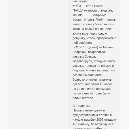
насекоме,
КОТЭ — кот с глагне,
ПАНДА — панда оттуда же,
ФОМИНЕ — Владимир
Фомин. Атеист. Любит носить
ничего кроме убогих тапок и
юбки на босый пенис. Всю
жизнь ищет фригидную
девушку, чтобы продолжить с
ней свой род.
БОЯРСКЕ(усеки) — Михаил
Боярский. покровитель
унылых Усеков,
медиавируса, придуманного
унылым говном по образу и
подобию упячки из зависти и
без понимания соли.
Боярского усеки пытались
сделать аналогом Онотоле,
но у них ничего не вышло,
потому что на то не было
воли Онотоле.
Антиупячка
Недовольные идеей и
существованием Упячки в
начале декабря 2007 создали
Антиупячку, базирующуюся
на отдельном сайте, и