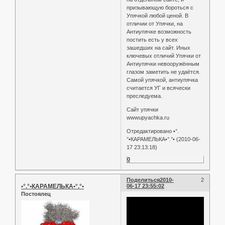
призывающую бороться с
Упячкой любой ценой. В
отличии от Упячки, на
Антиупячке возможность
постить есть у всех
зашедших на сайт. Иных
ключевых отличий Упячки от
Антиупячки невооружённым
глазом заметить не удаётся.
Самой упячкой, антиупячка
считается УГ и всячески
преследуема.
Сайт упячки
wwwupyachka.ru
Отредактировано •°.
°•КАРАМЕЛЬКА•°.°• (2010-06-
17 23:13:18)
0
Поделиться
2010-
2
•°.°•КАРАМЕЛЬКА•°.°•
06-17 23:55:02
Постоялец