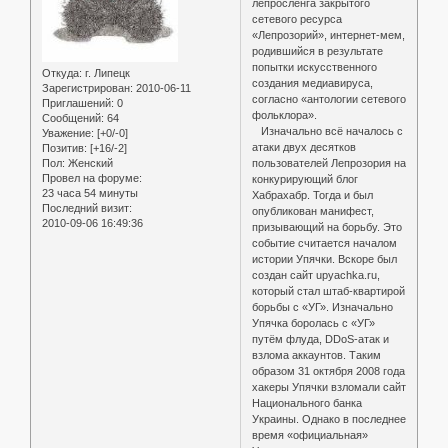
лепросленга закрытого
сетевого ресурса
«Лепрозорий», интернет-мем,
родившийся в результате
попытки искусственного
Откуда:
г. Липецк
создания медиавируса,
Зарегистрирован
: 2010-06-11
согласно «антологии сетевого
Приглашений:
0
фольклора».
Сообщений:
64
Изначально всё началось с
Уважение:
[+0/-0]
атаки двух десятков
Позитив:
[+16/-2]
Пол:
Женский
пользователей Лепрозория на
Провел на форуме:
конкурирующий блог
23 часа 54 минуты
Хабрахабр. Тогда и был
Последний визит:
опубликован манифест,
2010-09-06 16:49:36
призывающий на борьбу. Это
событие считается началом
истории Упячки. Вскоре был
создан сайт upyachka.ru,
который стал штаб-квартирой
борьбы с «УГ». Изначально
Упячка боролась с «УГ»
путём флуда, DDoS-атак и
взлома аккаунтов. Таким
образом 31 октября 2008 года
хакеры Упячки взломали сайт
Национального банка
Украины. Однако в последнее
время «официальная»