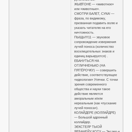
ЖЫВТОНЕ — «животное»
или «животные».
СМОТРИ БАЛЕТ, СУКА! —
фраза, по видимому,
призванная подавить волю и
указать читателю на его
ничтожность.
ПЫЩЬ!!!!11 — звуковое
сопровождение извержения
лучей поноса (количество
восклицательных знаков и
единиц варьируется) .
ЕБАНУТЬСЯ НА
ОТЛИЧНЕНЬКО (НА
ПЯТЁРОЧКУ) — совершить
действие, соответствующее
«идеологии» Упячки. С точки
зрения современного
общества и науки такое
действие является
аморальным и/или
нереальным (как «пускание
лучей поноса»).
КОЛАЙДЕРЕ (КОЛЛАЙДРЕ)
— Большой адронный
коллайдер.
ЭЕКСТЕЛР ТЫОЙ
ЯЕБАНЕЙУ КОТУ — Экслер и