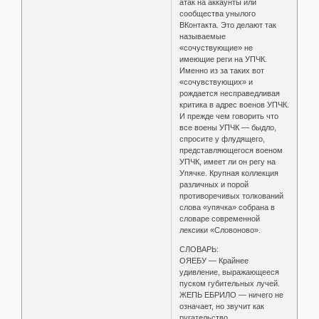
атак на аккаунты или
сообщества унылого
ВКонтакта. Это делают так
называемые
«сочуствующие» не
имеющие реги на УПЧК.
Именно из за таких вот
«сочувствующих» и
рождается несправедливая
критика в адрес военов УПЧК.
И прежде чем говорить что
все воены УПЧК — быдло,
спросите у флудящего,
представляющегося военом
УПЧК, имеет ли он регу на
Упячке. Крупная коллекция
различных и порой
противоречивых толкований
слова «упячка» собрана в
словаре современной
лексики «Словоново».
СЛОВАРЬ:
ОЯЕБУ — Крайнее
удивление, выражающееся
пуском губительных лучей.
ЖЕПЬ ЕБРИЛО — ничего не
означает, но звучит как
ругательство.