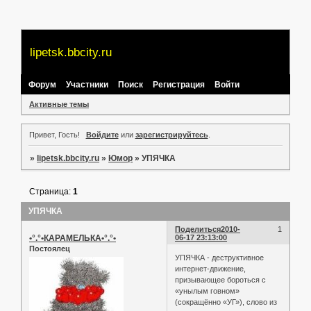
lipetsk.bbcity.ru
Форум
Участники
Поиск
Регистрация
Войти
Активные темы
Привет, Гость!
Войдите
или
зарегистрируйтесь
.
»
lipetsk.bbcity.ru
»
Юмор
»
УПЯЧКА
Страница:
1
УПЯЧКА
Поделиться
2010-
1
•°.°•КАРАМЕЛЬКА•°.°•
06-17 23:13:00
Постоялец
УПЯЧКА - деструктивное
интернет-движение,
призывающее бороться с
«унылым говном»
(сокращённо «УГ»), слово из