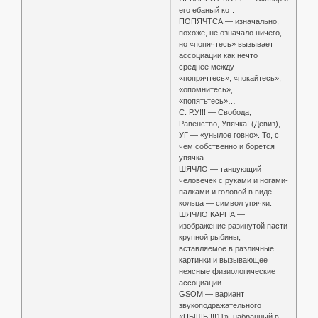
его ебаный кот.
ПОПЯЧТСА — изначально,
похоже, не означало ничего,
но «попячтесь» вызывает
ассоциации как нечто
среднее между
«попрячтесь», «покайтесь»,
«опомнитесь»,
«попятьтесь»…
С. Р.У!!! — Свобода,
Равенство, Упячка! (Девиз),
УГ — «унылое говно». То, с
чем собственно и борется
упячка.
ШЯЧЛО — танцующий
человечек с руками и ногами-
палками и головой в виде
кольца — символ упячки.
ШЯЧЛО КАРПА —
изображение разинутой пасти
крупной рыбины,
вставляемое в различные
картинки и вызывающее
неясные физиологические
ассоциации.
GSOM — вариант
звукоподражательного
«ПЫЩЬ!!!!11», набранный в