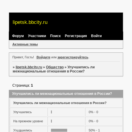
lipetsk.bbcity.ru
Форум
Участники
Поиск
Регистрация
Войти
Активные темы
Привет, Гость!
Войдите
или
зарегистрируйтесь
.
»
lipetsk.bbcity.ru
»
Общество
»
Улучшились ли
межнациональные отношения в России?
Страница:
1
Улучшились ли межнациональные отношения в России?
Улучшились ли межнациональные отношения в России?
Улучшились
0% - 0
На прежнем уровне
0% - 0
Ухудшились
50% - 1