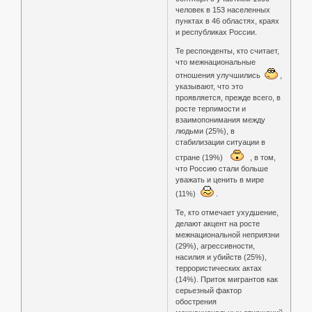
человек в 153 населенных
пунктах в 46 областях, краях
и республиках России.
Те респонденты, кто считает,
что межнациональные
отношения улучшились
,
указывают, что это
проявляется, прежде всего, в
росте терпимости и
взаимопонимания между
людьми (25%), в
стабилизации ситуации в
стране (19%)
, в том,
что Россию стали больше
уважать и ценить в мире
(11%)
.
Те, кто отмечает ухудшение,
делают акцент на росте
межнациональной неприязни
(29%), агрессивности,
насилия и убийств (25%),
террористических актах
(14%). Приток мигрантов как
серьезный фактор
обострения