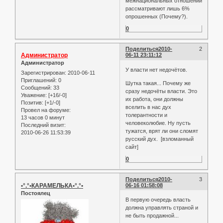
межнациональных отношений
рассматривают лишь 6%
опрошенных (Почему?).
0
Поделиться
2010-
2
Администратор
06-11 23:11:12
Администратор
У власти нет недочётов.
Зарегистрирован
: 2010-06-11
Приглашений:
0
Шутка такая... Почему же
Сообщений:
33
сразу недочёты власти. Это
Уважение:
[+16/-0]
их работа, они должны
Позитив:
[+1/-0]
вселить в нас дух
Провел на форуме:
толерантности и
13 часов 0 минут
человеколюбие. Ну пусть
Последний визит:
тужатся, врят ли они сломят
2010-06-26 11:53:39
русский дух. [взломанный
сайт]
0
Поделиться
2010-
3
•°.°•КАРАМЕЛЬКА•°.°•
06-16 01:58:08
Постоялец
В первую очередь власть
должна управлять страной и
не быть продажной...