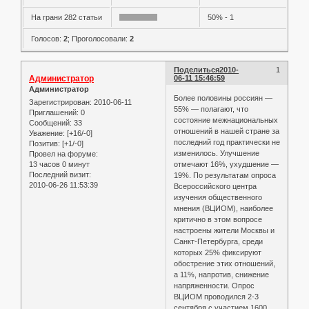
На грани 282 статьи
50% - 1
Голосов:
2
;
Проголосовали:
2
Поделиться
2010-
1
Администратор
06-11 15:46:59
Администратор
Более половины россиян —
Зарегистрирован
: 2010-06-11
55% — полагают, что
Приглашений:
0
состояние межнациональных
Сообщений:
33
отношений в нашей стране за
Уважение:
[+16/-0]
последний год практически не
Позитив:
[+1/-0]
изменилось. Улучшение
Провел на форуме:
13 часов 0 минут
отмечают 16%, ухудшение —
Последний визит:
19%. По результатам опроса
2010-06-26 11:53:39
Всероссийского центра
изучения общественного
мнения (ВЦИОМ), наиболее
критично в этом вопросе
настроены жители Москвы и
Санкт-Петербурга, среди
которых 25% фиксируют
обострение этих отношений,
а 11%, напротив, снижение
напряженности. Опрос
ВЦИОМ проводился 2-3
сентября с участием 1600